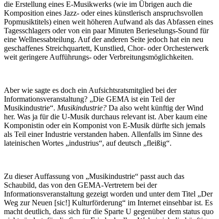
die Erstellung eines E-Musikwerks (wie im Übrigen auch die
Komposition eines Jazz- oder eines künstlerisch anspruchsvollen
Popmusiktitels) einen weit höheren Aufwand als das Abfassen eines
Tagesschlagers oder von ein paar Minuten Berieselungs-Sound für
eine Wellnessabteilung. Auf der anderen Seite jedoch hat ein neu
geschaffenes Streichquartett, Kunstlied, Chor- oder Orchesterwerk
weit geringere Aufführungs- oder Verbreitungsmöglichkeiten.
Aber wie sagte es doch ein Aufsichtsratsmitglied bei der
Informationsveranstaltung? „Die GEMA ist ein Teil der
Musikindustrie“.
Musikindustrie?
Da also weht künftig der Wind
her. Was ja für die U-Musik durchaus relevant ist. Aber kaum eine
Komponistin oder ein Komponist von E-Musik dürfte sich jemals
als Teil einer Industrie verstanden haben. Allenfalls im Sinne des
lateinischen Wortes „industrius“, auf deutsch „fleißig“.
Zu dieser Auffassung von „Musikindustrie“ passt auch das
Schaubild, das von den GEMA-Vertretern bei der
Informationsveranstaltung gezeigt worden und unter dem Titel „Der
Weg zur Neuen [sic!] Kulturförderung“ im Internet einsehbar ist. Es
macht deutlich, dass sich für die Sparte U gegenüber dem status quo