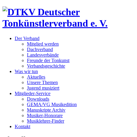
Der Verband
Mitglied werden
Dachverband
Landesverbände
Freunde der Tonkunst
Verbandsgeschichte
Was wir tun
Aktuelles
Unsere Themen
Jugend musiziert
Mitglieder-Service
Downloads
GEMA/VG Musikedition
Manuskripte Archiv
Musiker-Honorare
Musiklehrer-Finder
Kontakt