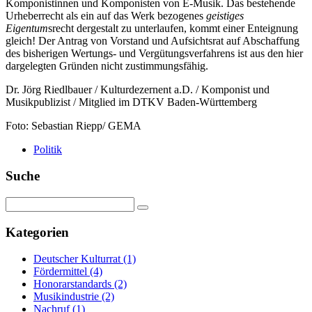
Komponistinnen und Komponisten von E-Musik. Das bestehende
Urheberrecht als ein auf das Werk bezogenes
geistiges
Eigentum
srecht dergestalt zu unterlaufen, kommt einer Enteignung
gleich! Der Antrag von Vorstand und Aufsichtsrat auf Abschaffung
des bisherigen Wertungs- und Vergütungsverfahrens ist aus den hier
dargelegten Gründen nicht zustimmungsfähig.
Dr. Jörg Riedlbauer / Kulturdezernent a.D. / Komponist und
Musikpublizist / Mitglied im DTKV Baden-Württemberg
Foto: Sebastian Riepp/ GEMA
Politik
Suche
Kategorien
Deutscher Kulturrat
(1)
Fördermittel
(4)
Honorarstandards
(2)
Musikindustrie
(2)
Nachruf
(1)