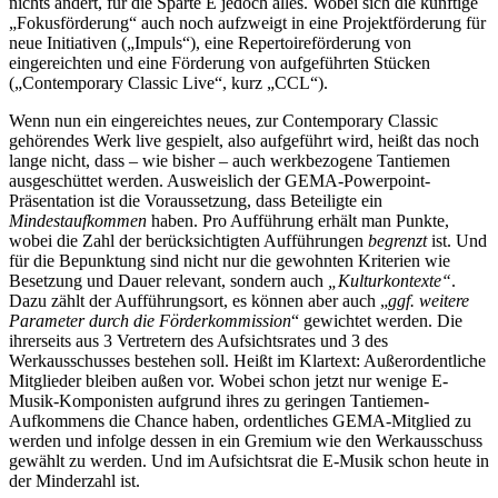
nichts ändert, für die Sparte E jedoch alles. Wobei sich die künftige
„Fokusförderung“ auch noch aufzweigt in eine Projektförderung für
neue Initiativen („Impuls“), eine Repertoireförderung von
eingereichten und eine Förderung von aufgeführten Stücken
(„Contemporary Classic Live“, kurz „CCL“).
Wenn nun ein eingereichtes neues, zur Contemporary Classic
gehörendes Werk live gespielt, also aufgeführt wird, heißt das noch
lange nicht, dass – wie bisher – auch werkbezogene Tantiemen
ausgeschüttet werden. Ausweislich der GEMA-Powerpoint-
Präsentation ist die Voraussetzung, dass Beteiligte ein
Mindestaufkommen
haben. Pro Aufführung erhält man Punkte,
wobei die Zahl der berücksichtigten Aufführungen
begrenzt
ist. Und
für die Bepunktung sind nicht nur die gewohnten Kriterien wie
Besetzung und Dauer relevant, sondern auch
„Kulturkontexte“
.
Dazu zählt der Aufführungsort, es können aber auch „
ggf. weitere
Parameter durch die Förderkommission
“ gewichtet werden. Die
ihrerseits aus 3 Vertretern des Aufsichtsrates und 3 des
Werkausschusses bestehen soll. Heißt im Klartext: Außerordentliche
Mitglieder bleiben außen vor. Wobei schon jetzt nur wenige E-
Musik-Komponisten aufgrund ihres zu geringen Tantiemen-
Aufkommens die Chance haben, ordentliches GEMA-Mitglied zu
werden und infolge dessen in ein Gremium wie den Werkausschuss
gewählt zu werden. Und im Aufsichtsrat die E-Musik schon heute in
der Minderzahl ist.