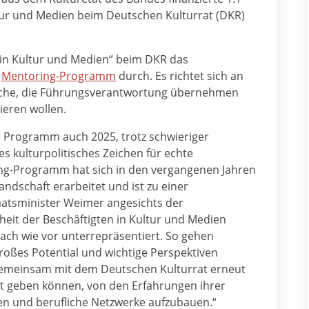
ur und Medien beim Deutschen Kulturrat (DKR)
n in Kultur und Medien“ beim DKR das
e
Mentoring-Programm
durch. Es richtet sich an
nche, die Führungsverantwortung übernehmen
ieren wollen.
e Programm auch 2025, trotz schwieriger
ges kulturpolitisches Zeichen für echte
ing-Programm hat sich in den vergangenen Jahren
ndschaft erarbeitet und ist zu einer
aatsminister Weimer angesichts der
eit der Beschäftigten in Kultur und Medien
nach wie vor unterrepräsentiert. So gehen
roßes Potential und wichtige Perspektiven
r gemeinsam mit dem Deutschen Kulturrat erneut
it geben können, von den Erfahrungen ihrer
en und berufliche Netzwerke aufzubauen.“