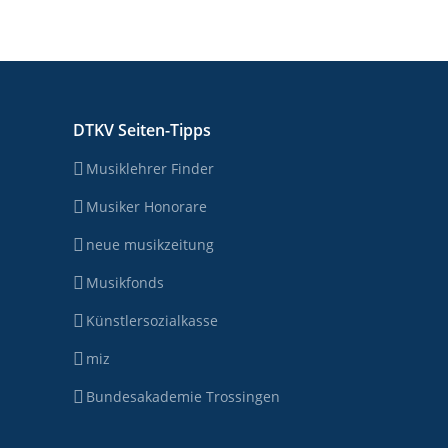
DTKV Seiten-Tipps
Musiklehrer Finder
Musiker Honorare
neue musikzeitung
Musikfonds
Künstlersozialkasse
miz
Bundesakademie Trossingen